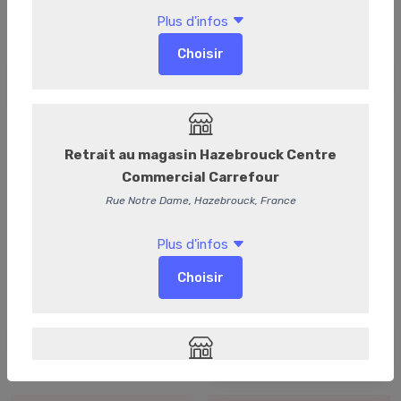
Les Boites 20
Les Boites Métal
Sachets
Les Pochettes vrac
La Collection Nina
Metayer