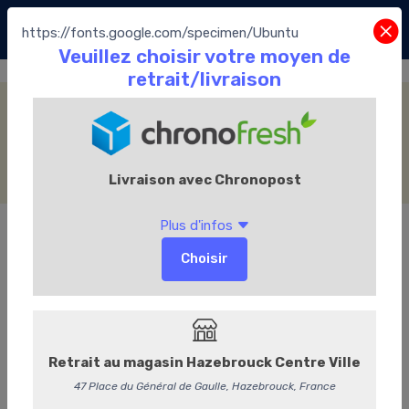
https://fonts.google.com/specimen/Ubuntu
Thé Oolong
Accueil
La Boutique
Le Thé
Le Comptoir Français du Thé
Thé Oolong
Catégories