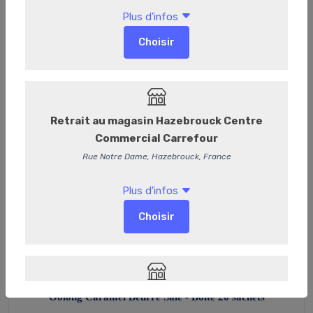
Oolong Caramel Beurre Salé - Boite 20 sachets