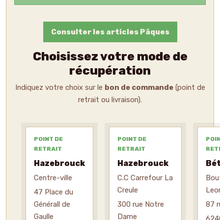
Consulter les articles Pâques
Choisissez votre mode de
récupération
Indiquez votre choix sur le
bon de commande
(point de
retrait ou livraison).
POINT DE
POINT DE
POI
RETRAIT
RETRAIT
RET
Hazebrouck
Hazebrouck
Bé
Centre-ville
C.C Carrefour La
Bou
Creule
Leo
47 Place du
Générall de
300 rue Notre
87 r
Gaulle
Dame
624