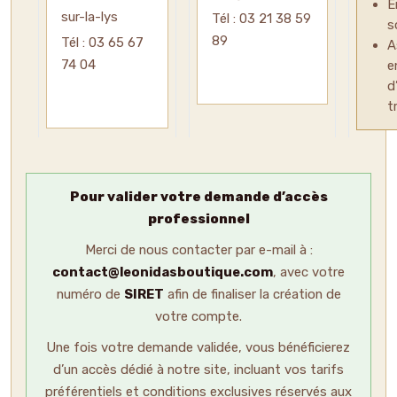
E
sur-la-lys
Tél : 03 21 38 59
s
89
Tél : 03 65 67
A
74 04
e
d
t
Pour
valider votre demande d’accès
professionnel
Merci de nous contacter par e-mail à :
contact@leonidasboutique.com
, avec votre
numéro de
SIRET
afin de finaliser la création de
votre compte.
Une fois votre demande validée, vous bénéficierez
d’un accès dédié à notre site, incluant vos tarifs
préférentiels et conditions exclusives réservés aux