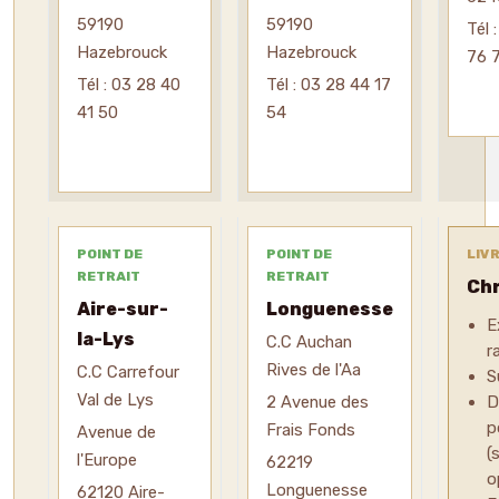
59190
59190
Tél 
Hazebrouck
Hazebrouck
76 
Tél : 03 28 40
Tél : 03 28 44 17
41 50
54
POINT DE
POINT DE
LIV
RETRAIT
RETRAIT
Ch
Aire-sur-
Longuenesse
E
la-Lys
C.C Auchan
r
Rives de l'Aa
C.C Carrefour
S
Val de Lys
2 Avenue des
D
p
Frais Fonds
Avenue de
(
l'Europe
62219
o
Longuenesse
62120 Aire-