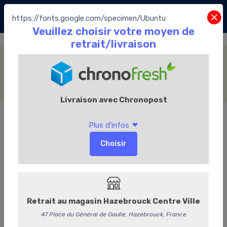
https://fonts.google.com/specimen/Ubuntu
Thé laGrange
Accueil
La Boutique
Le Thé
Thé laGrange
Catégories