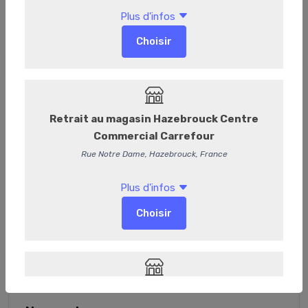
Thé & infusions
Boites 24 sachets
Vrac
Boites Collections