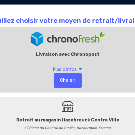
Le Chocolate
Carte
Offres Entr
que
café
Cadeaux
Accueil
La Boutique
L