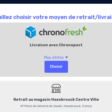
Le Chocolate
Carte
Offres Entr
que
café
Cadeaux
Accueil
901341
Noël en Vert - Poche
Noël en Vert
est un thé vert
parsemé d’étoiles scintilla
modération !