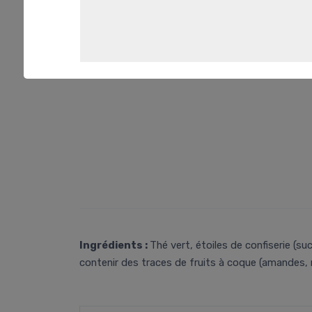
Ingrédients :
Thé vert, étoiles de confiserie (su
contenir des traces de fruits à coque (amandes, no