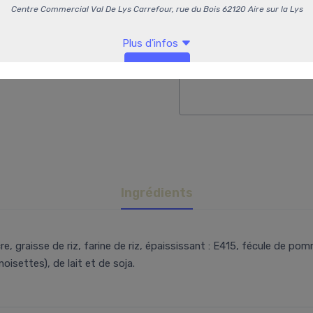
-
+
Commentaires
Ingrédients
cre, graisse de riz, farine de riz, épaississant : E415, fécule de p
isettes), de lait et de soja.