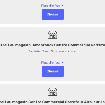
Type
: thé vert aromat
Ingrédients
: thé vert
de riz, épaississant : E415,
contenir des traces de fruit
soja. :contentReference[oai
Notes aromatiques 
gourmandes :contentReferen
Température d’infu
:contentReference[oaicite:2
Temps d’infusion
: 3
58,28 €
/ 
83,25 €
55,24 € HT
Produit vendu à l'unité. Poi