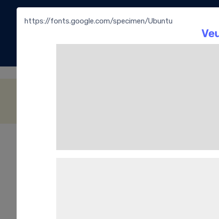
https://fonts.google.com/specimen/Ubuntu
La
Bouti
Thé & Infusions de Noël