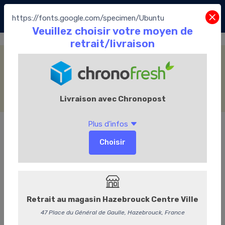
https://fonts.google.com/specimen/Ubuntu
Infusion & Rooibos
Accueil
La Boutique
Le Thé
Le Comptoir Français du Thé
Infusion & Rooibos