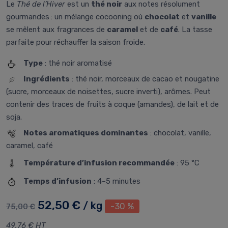
Le
Thé de l’Hiver
est un
thé noir
aux notes résolument
gourmandes : un mélange cocooning où
chocolat
et
vanille
se mêlent aux fragrances de
caramel
et de
café
. La tasse
parfaite pour réchauffer la saison froide.
Type
: thé noir aromatisé
Ingrédients
: thé noir, morceaux de cacao et nougatine
(sucre, morceaux de noisettes, sucre inverti), arômes. Peut
contenir des traces de fruits à coque (amandes), de lait et de
soja.
Notes aromatiques dominantes
: chocolat, vanille,
caramel, café
Température d’infusion recommandée
: 95 °C
Temps d’infusion
: 4–5 minutes
52,50 €
/ kg
-30 %
75,00 €
49,76 € HT