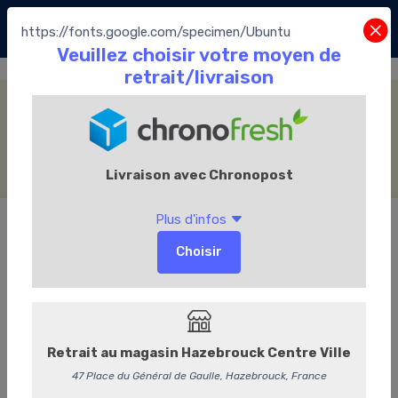
https://fonts.google.com/specimen/Ubuntu
Thé Noir
Accueil
La Boutique
Le Thé
Le Comptoir Français du Thé
Thé Noir