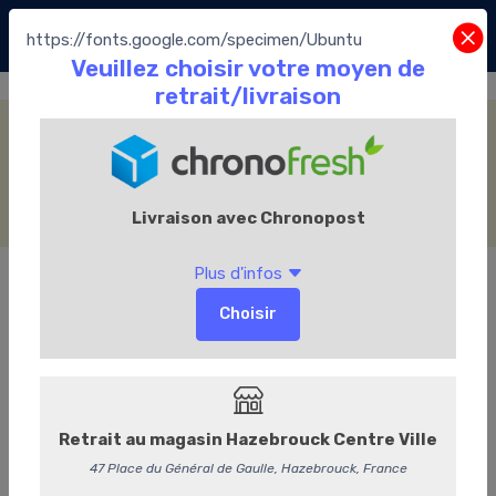
https://fonts.google.com/specimen/Ubuntu
Les Pochettes vrac
Accueil
La Boutique
Le Thé
Le Comptoir Français du Thé
Les Pochettes vrac