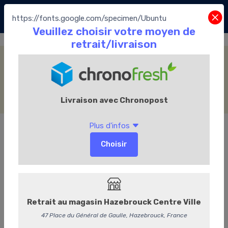
https://fonts.google.com/specimen/Ubuntu
Thé & infusions Vrac
Accueil
La Boutique
Le Thé
Thé laGrange
Thé & infusions Vrac