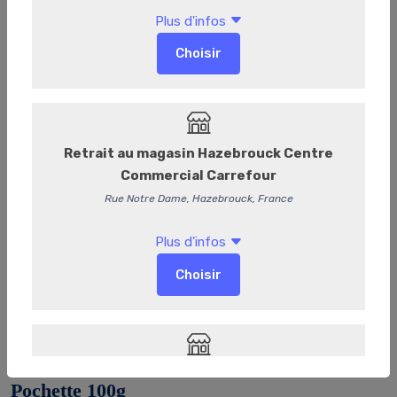
KIT026
Le clocher comtois - Thé noir cassis -
Pochette 100g