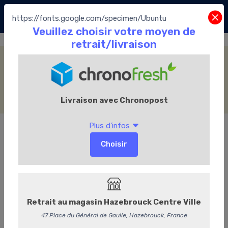
https://fonts.google.com/specimen/Ubuntu
Thé & infusions Vrac
Accueil
La Boutique
Le Thé
Thé laGrange
Thé & infusions Vrac