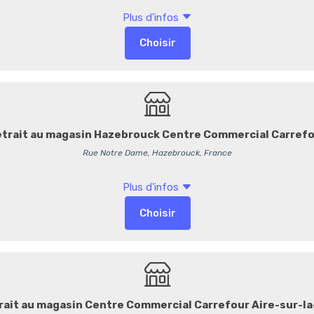
Variété :
100 % Arab
Intensité :
★★★★★
Famille aromatiqu
Notes aromatique
amer
Origine :
Sumatra – 
Ristretto 25 ml •
Profil de dégustat
dense et aux arômes boisés 
épicée et légèrement fumée