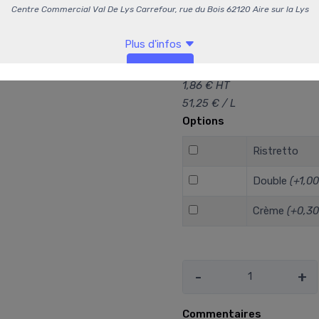
bouche.
2,05 €
/ Pièce
1,86 € HT
51,25 € / L
Options
Ristretto
Double
(+1,00
Crème
(+0,30
-
+
Commentaires