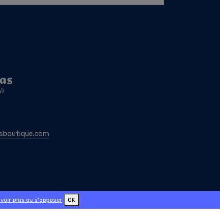
sboutique.com
voir plus ou s'opposer
OK