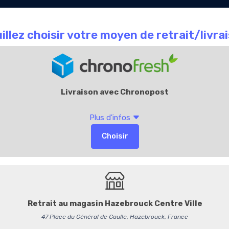
Le Chocolate
Carte
Offres Entr
que
café
Cadeaux
Café Indonésia Fai