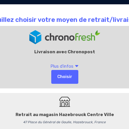
Le Chocolate
Carte
Offres Entr
que
café
Cadeaux
Accueil
La Boutique
4003582
Tablette Végan noir
5,40 €
/ Pièce
5,12 € HT
54,00 € / Kg