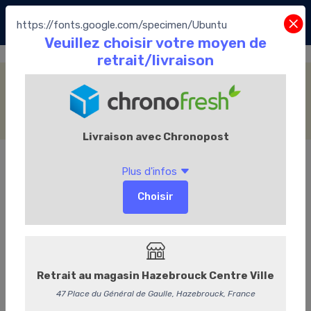
https://fonts.google.com/specimen/Ubuntu
Snacking
Accueil
La Boutique
Les Chocolats Leonidas
Snacking