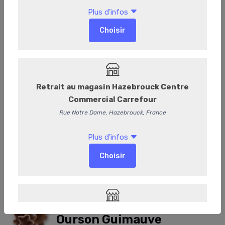
Ourson Marshmallow
Ourson Guimauve