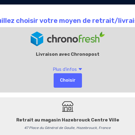
Le Chocolate
Carte
Offres Entr
que
café
Cadeaux
Accueil
4003463
Pâte à tartiner noir
Plongez dans l’intensité ave
Leonidas, une ode au chocola
révèle un goût profond de c
délicatement. Formulée
san