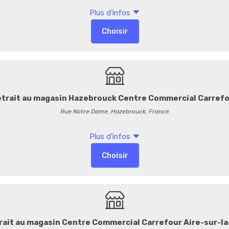
en quête d’authenticité et d
Parfaite au petit-déjeuner,
desserts, elle apporte une
10,70 €
/ Pièce
10,14 € HT
35,67 € / L
-
+
Commentaires