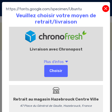
https://fonts.google.com/specimen/Ubuntu
Snacking
Accueil
La Boutique
Les Chocolats Leonidas
Snacking