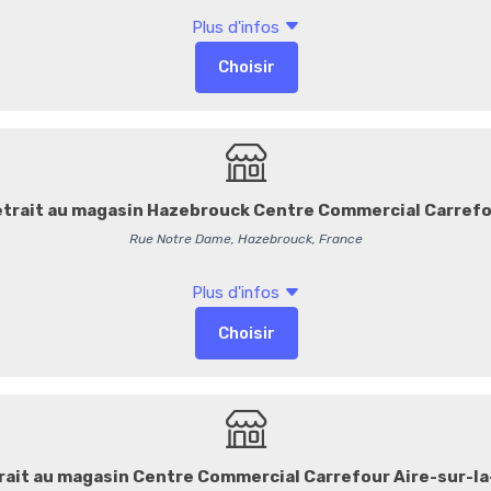
arachide, sans lait, sans œuf
Prenez plaisir à les déguster
raffiné.
13,70 €
/ Pièce
11,42 € HT
54,80 € / Kg
-
+
Commentaires