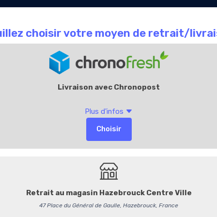
Le Chocolate
Carte
Offres Entr
que
café
Cadeaux
Accueil
La Boutique
Les Ch
Sachet de Pâtes de f
Les
pâtes de fruits Leon
pour faire ressortir la riche
variés — pomme verte, fraise
— elles offrent une expérien
Ces douceurs sont proposée