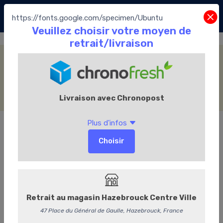
https://fonts.google.com/specimen/Ubuntu
Fourrage Praliné
Accueil
La Boutique
Les Chocolats Leonidas
Les pralines
Assortiment Traditionnel
Fourrage Praliné