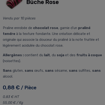
Bûche Rose
Vendu par 10 pièces
Praline enrobée de
chocolat rose
, garnie d’un
praliné
tendre
à la texture fondante. Une création délicate et
originale qui associe la douceur du praliné à la note fruitée et
légèrement acidulée du chocolat rose.
Allergènes :
contient du
lait
, du
soja
et des
fruits à coque
(noisettes).
Sans
gluten,
sans
œufs,
sans
sésame,
sans
sulfites,
sans
alcool.
0,88 €
/ Pièce
0,83 € HT
55,00 € / Kg