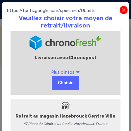
https://fonts.google.com/specimen/Ubuntu
Fourrage Praliné
Accueil
La Boutique
Les Chocolats Leonidas
Les pralines
Assortiment Traditionnel
Fourrage Praliné