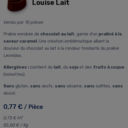
Louise Lait
Vendu par 10 pièces
Praline enrobée de
chocolat au lait
, garnie d’un
praliné à la
saveur caramel
. Une création emblématique alliant la
douceur du chocolat au lait à la rondeur fondante du praliné
Leonidas.
Allergènes :
contient du
lait
, du
soja
et des
fruits à coque
(noisettes).
Sans
gluten,
sans
œufs,
sans
sésame,
sans
sulfites,
sans
alcool.
0,77 €
/ Pièce
0,73 € HT
55,00 € / Kg