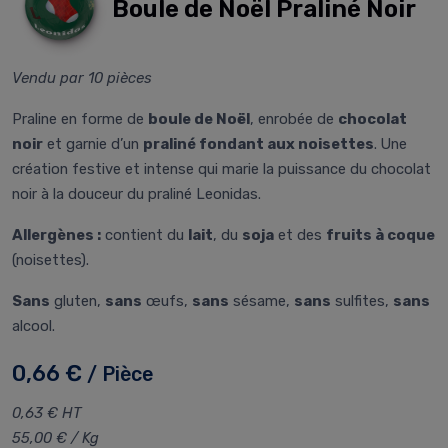
Boule de Noël Praliné Noir
Vendu par 10 pièces
Praline en forme de
boule de Noël
, enrobée de
chocolat
noir
et garnie d’un
praliné fondant aux noisettes
. Une
création festive et intense qui marie la puissance du chocolat
noir à la douceur du praliné Leonidas.
Allergènes :
contient du
lait
, du
soja
et des
fruits à coque
(noisettes).
Sans
gluten,
sans
œufs,
sans
sésame,
sans
sulfites,
sans
alcool.
0,66 €
/ Pièce
0,63 € HT
55,00 € / Kg