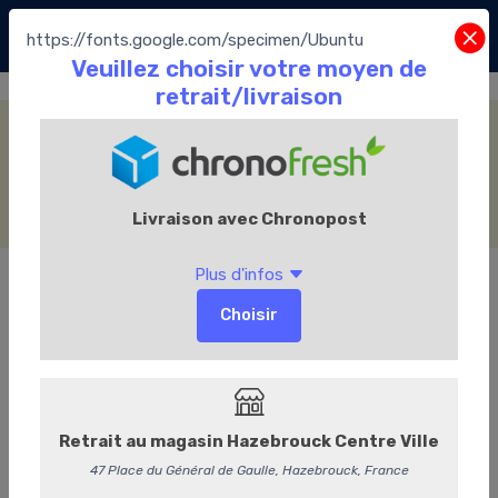
https://fonts.google.com/specimen/Ubuntu
Fourrage Praliné
Accueil
La Boutique
Les Chocolats Leonidas
Les pralines
Assortiment Traditionnel
Fourrage Praliné