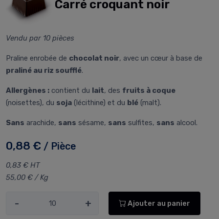
Carré croquant noir
Vendu par 10 pièces
Praline enrobée de
chocolat noir
, avec un cœur à base de
praliné au riz soufflé
.
Allergènes :
contient du
lait
, des
fruits à coque
(noisettes), du
soja
(lécithine) et du
blé
(malt).
Sans
arachide,
sans
sésame,
sans
sulfites,
sans
alcool.
0,88 €
/ Pièce
0,83 € HT
55,00 € / Kg
-
+
Ajouter au panier