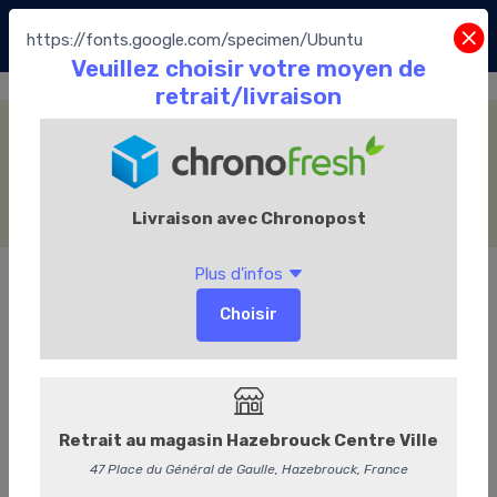
https://fonts.google.com/specimen/Ubuntu
Fourrage Praliné
Accueil
La Boutique
Les Chocolats Leonidas
Les pralines
Assortiment Traditionnel
Fourrage Praliné