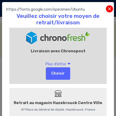
https://fonts.google.com/specimen/Ubuntu
Fourrage Praliné
Accueil
La Boutique
Les Chocolats Leonidas
Les pralines
Assortiment Traditionnel
Fourrage Praliné