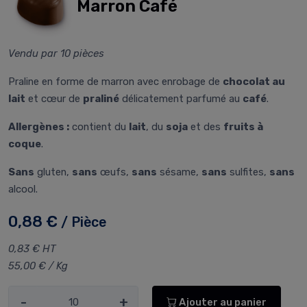
Marron Café
Vendu par 10 pièces
Praline en forme de marron avec enrobage de
chocolat au
lait
et cœur de
praliné
délicatement parfumé au
café
.
Allergènes :
contient du
lait
, du
soja
et des
fruits à
coque
.
Sans
gluten,
sans
œufs,
sans
sésame,
sans
sulfites,
sans
alcool.
0,88 €
/ Pièce
0,83 € HT
55,00 € / Kg
-
+
Ajouter au panier