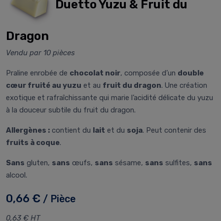
Duetto Yuzu & Fruit du
Dragon
Vendu par 10 pièces
Praline enrobée de
chocolat noir
, composée d’un
double
cœur fruité au yuzu
et au
fruit du dragon
. Une création
exotique et rafraîchissante qui marie l’acidité délicate du yuzu
à la douceur subtile du fruit du dragon.
Allergènes :
contient du
lait
et du
soja
. Peut contenir des
fruits à coque
.
Sans
gluten,
sans
œufs,
sans
sésame,
sans
sulfites,
sans
alcool.
0,66 €
/ Pièce
0,63 € HT