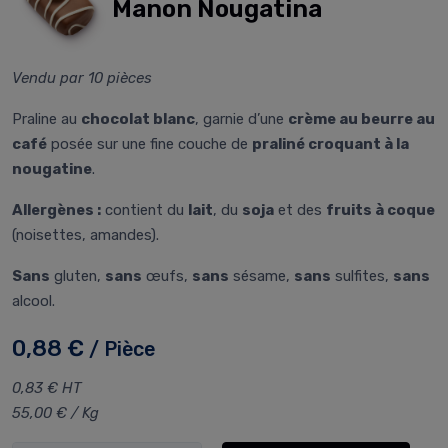
Manon Nougatina
Vendu par 10 pièces
Praline au
chocolat blanc
, garnie d’une
crème au beurre au
café
posée sur une fine couche de
praliné croquant à la
nougatine
.
Allergènes :
contient du
lait
, du
soja
et des
fruits à coque
(noisettes, amandes).
Sans
gluten,
sans
œufs,
sans
sésame,
sans
sulfites,
sans
alcool.
0,88 €
/ Pièce
0,83 € HT
55,00 € / Kg