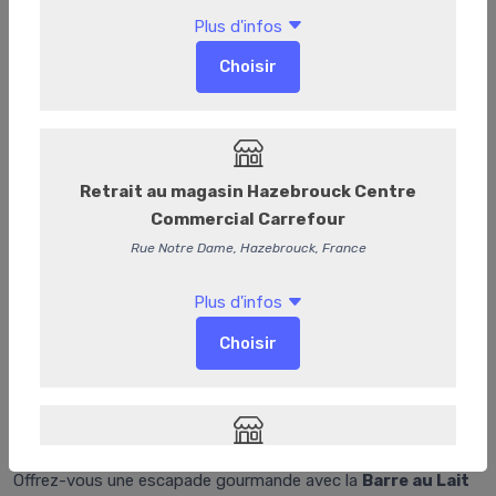
4003512
Bâton caramel lait 50G
Offrez-vous une escapade gourmande avec la
Barre au Lait