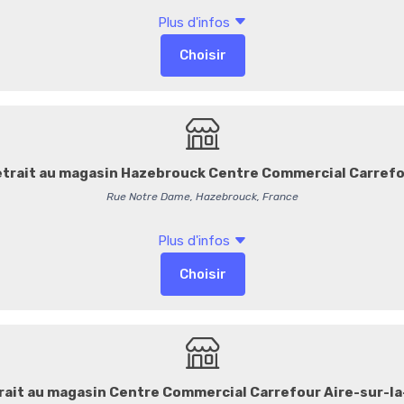
gourmande pleine de traditi
les moments de plaisir part
4,70 €
/ Pièce
3,92 € HT
47,00 € / Kg
-
+
Commentaires