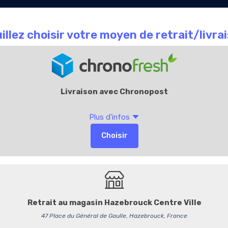
Le Chocolate
Carte
Offres Entr
que
café
Cadeaux
Accueil
La
4003537
Tablette chocolat a
Savourez la douceur authent
Leonidas. Un chocolat au lai
teneur équilibrée de cacao.
beurre de cacao, sans huile 