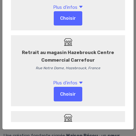
ChocoGianduja
Chocogianduja – Les Délices Pécou
Une création fondante signée
Maison Pécou
: un
cœur