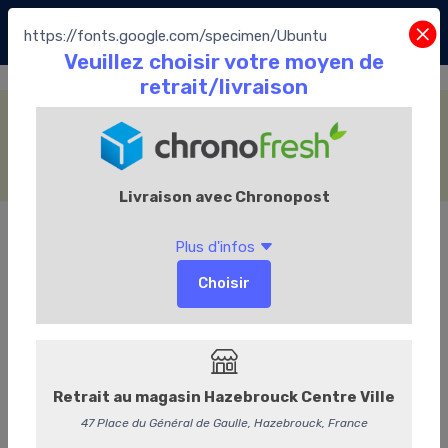
https://fonts.google.com/specimen/Ubuntu
Les Douceurs
Accueil
La Boutique
Les Dragées Pécou
Les Douceurs