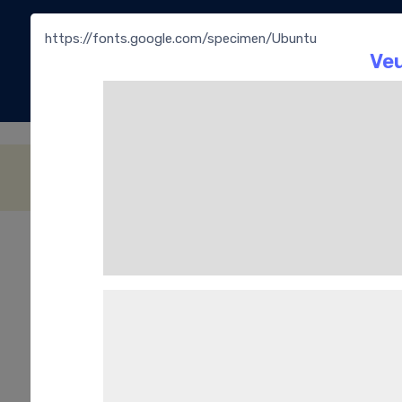
https://fonts.google.com/specimen/Ubuntu
La
Bouti
Les Dragées Chocolats