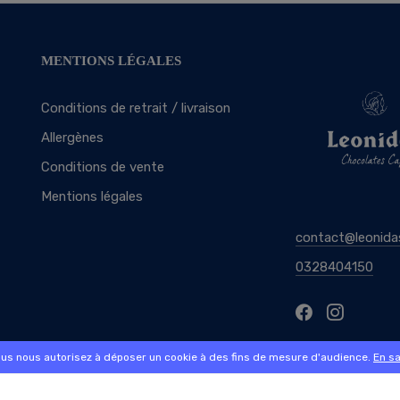
MENTIONS LÉGALES
Conditions de retrait / livraison
Allergènes
Conditions de vente
Mentions légales
contact@leonida
0328404150
ous nous autorisez à déposer un cookie à des fins de mesure d'audience.
En sa
commande sur internet et en magasin