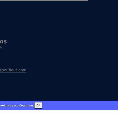
sboutique.com
voir plus ou s'opposer
OK