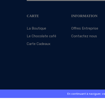
CARTE
INFORMATION
La Boutique
Offres Entreprise
Le Chocolate café
Contactez nous
Carte Cadeaux
En continuant à naviguer, v
© 2026 - Logiciel
SaasFood - Logiciel de gestion de 