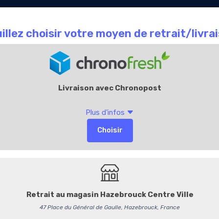
Le Chocolate
Carte
Offres Entr
que
café
Cadeaux
Accueil
La Bout
Dragées Rose Baller
Dragées Chocolat 70
Élaborées par la
Maison Pé
puissance d’un chocolat 
croquante couleur Rose B