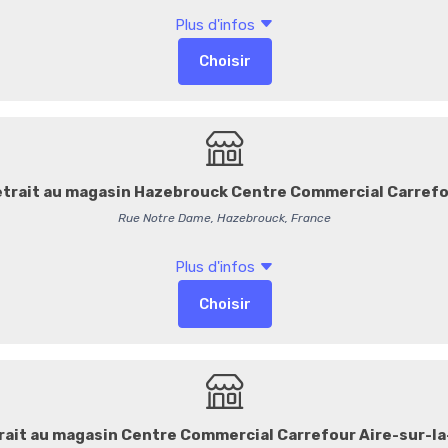
Idéales pour vos
mariages,
apportent une touche
lumi
table.
Chaque dragée renferme un
offrant un équilibre parfait 
Entreprise du Patrimoi
Maison Pécou, confiseur de
Chocolat pur beurre de 
12,85 €
/ Pièce
12,18 € HT
51,40 € / Kg
-
+