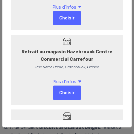
Moques nature 100g
Les
Moques Natures Bio
de la
Biscuiterie Namuroise
sont de délicieux
biscuits artisanaux belges
, réalisés à