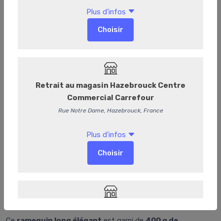
Rameqin Long Leonidas
Ramequin Long Leonidas – 400 g
Ce
ramequin long élégant
est garni de
400 g de