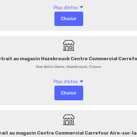
Présenté dans un élégant emb
du chocolat belge
et
l’at
destinataires.
Avantages Ent
Format pratique et élég
Personnalisation possi
Livraison centralisée o
Caractéristiq
Pur beurre de cacao
Sans huile de palme
Sans sésame