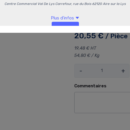
Convient aux végétarie
Ce ballotin est un
classiqu
célébrer les fêtes de fin d’a
20,55 €
/ Pièce
19,48 € HT
54,80 € / Kg
-
+
Commentaires