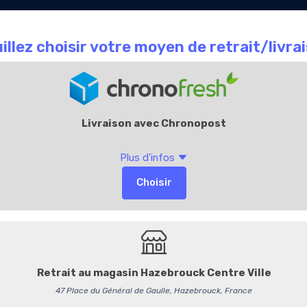
Le Chocolate
Carte
Offres Entr
que
café
Cadeaux
Accueil
La Boutique
Ballotin 375g B2B
Le
Ballotin 375 g Leonida
collaborateurs, clients 
Ce coffret raffiné réunit un
a
belge : noir intense, lait fo
ganache, crème au beurre ou