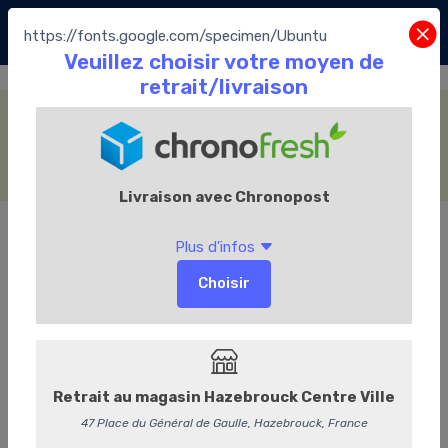
https://fonts.google.com/specimen/Ubuntu
Les Glaces
Accueil
Le Chocolate café
Les Glaces