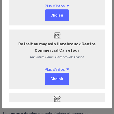
Coupe 3 boules
Coupe de Glace – 1 Boule
Une
coupe de glace
simple, fraîche et savoureuse,