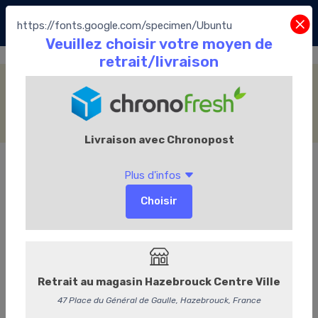
https://fonts.google.com/specimen/Ubuntu
Les Glaces
Accueil
Le Chocolate café
Les Glaces