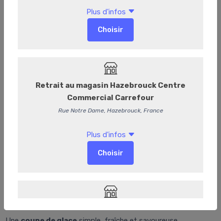
Coupe 1 boule
Coupe de Glace – 1 Boule
Une
coupe de glace
simple, fraîche et savoureuse,