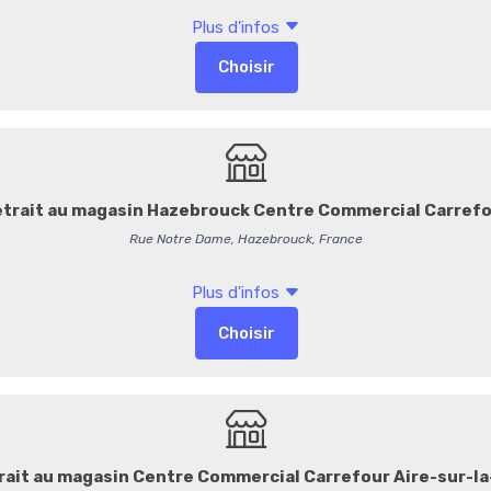
Adorables petits chocolats
chocolat au lait Leonidas
pour les enfants et les ama
Allergènes :
contient du
la
à coque
.
Sans
gluten,
sans
œufs,
s
0,66 €
/ Pièce
0,63 € HT
55,00 € / Kg
-
+
Commentaires