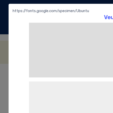
https://fonts.google.com/specimen/Ubuntu
La
Bouti
Fourrage Crème confiseur