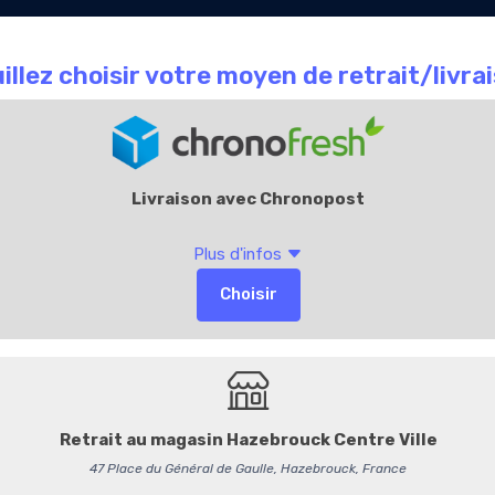
Le Chocolate
Carte
Offres Entr
que
café
Cadeaux
Accueil
L
Chocolat Koala Kid
Kids
Vendu par 10 pièces