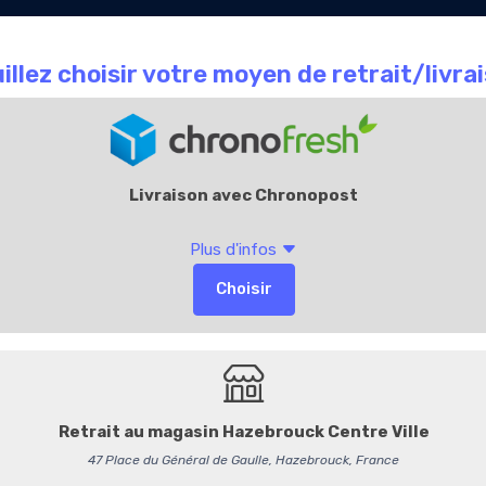
Le Chocolate
Carte
Offres Entr
que
café
Cadeaux
Accueil
L
Petit Oeuf Pâte de N
Petit 
Lait