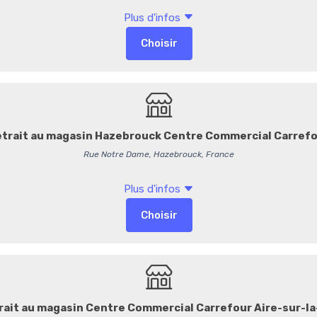
Vendu par 10 pièces
Petit œuf en
chocolat au l
Une gourmandise de Pâques 
du chocolat au lait à la rich
Allergènes :
contient du
la
Sans
gluten,
sans
œufs,
s
0,55 €
/ Pièce
0,52 € HT
55,00 € / Kg
-
+
Commentaires