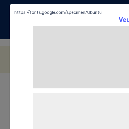
https://fonts.google.com/specimen/Ubuntu
La
Bouti
Fourrage Crème confiseur