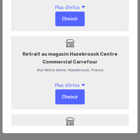
838226
MAXI MUFFIN FOURRE CACAO
NOISETTES CUIT 120G