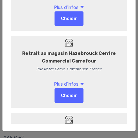
Lipton Pêche 33cl
1,60 €
/ Pièce
1,45 € HT