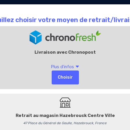
Le Chocolate
Carte
Offres Entr
que
café
Cadeaux
Jus de Rêve - Abric
Jus de Rêve Bio – 
Le soleil de l’abricot bio d
ajouté, riche en saveurs.