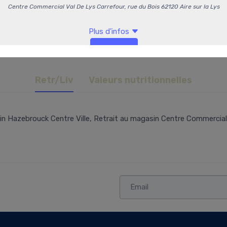
Retr/Liv
Valeurs nutritionnelles
n Hazebrouck Centre Ville, Retrait au magasin Centre Commercial 