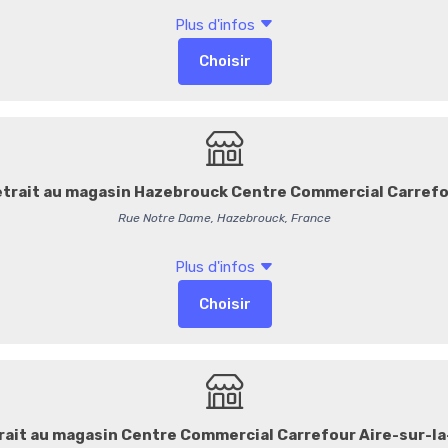
Format :
25 cl
Origine :
Certifié Bio FR-BI
3,55 €
/ Pièce
3,23 € HT
142,00 € / L
-
+
Commentaires