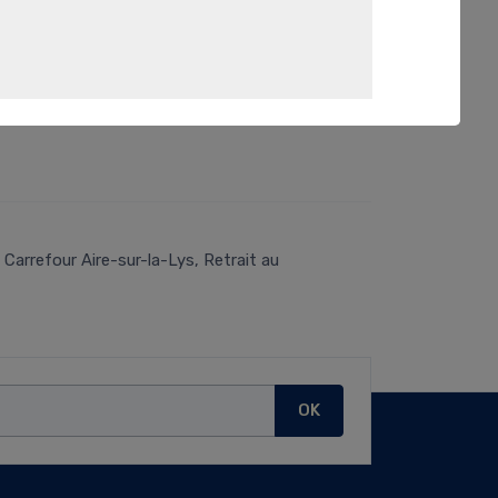
Carrefour Aire-sur-la-Lys, Retrait au
OK