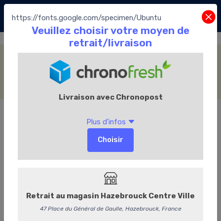
https://fonts.google.com/specimen/Ubuntu
Les thés
Accueil
Le Chocolate café
Les thés
Thé blanc
3,40 €
/ Pièce
3,09 € HT
Options
Avec du lait
(+0,30 €)