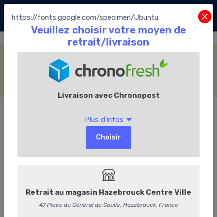
https://fonts.google.com/specimen/Ubuntu
Les Macarons
Accueil
Le Chocolate café
Les Macarons