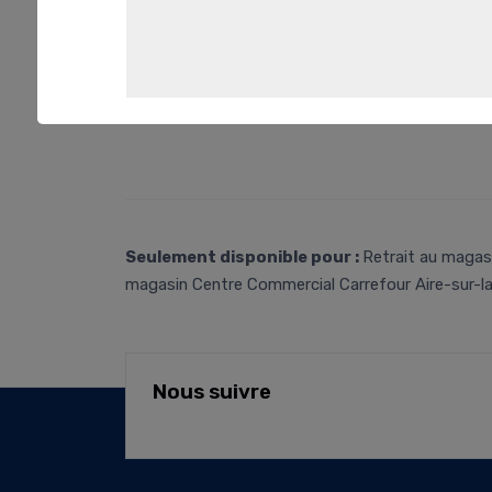
Seulement disponible pour :
Retrait au magas
magasin Centre Commercial Carrefour Aire-sur-l
Nous suivre