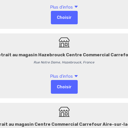
Ø4,2 cm
Macaron à base de
coques 
fruitée à l’ananas et au f
associe douceur et exotisme
Allergènes :
contient des
Peut contenir des traces d
1,50 €
/ Pièce
1,42 € HT
-
+
Commentaires