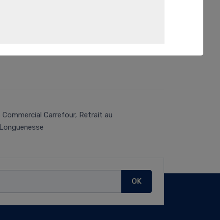
 Commercial Carrefour, Retrait au
n Longuenesse
OK