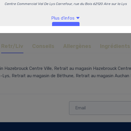
Retr/Liv
Conseils
Allergènes
Ingrédients
in Hazebrouck Centre Ville, Retrait au magasin Hazebrouck Centre
a-Lys, Retrait au magasin de Béthune, Retrait au magasin Aucha