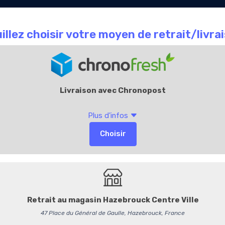
Le Chocolate
Carte
Offres Entr
que
café
Cadeaux
APMM002
Macaron Ananas Pa
Macar