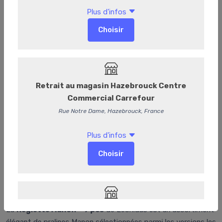
Réglette 9 Manons
La
Réglette Manon – 9 pcs
de Leonidas est un assortiment