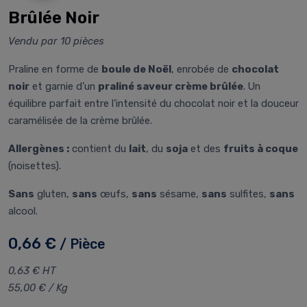
Brûlée Noir
Vendu par 10 pièces
Praline en forme de
boule de Noël
, enrobée de
chocolat
noir
et garnie d’un
praliné saveur crème brûlée
. Un
équilibre parfait entre l’intensité du chocolat noir et la douceur
caramélisée de la crème brûlée.
Allergènes :
contient du
lait
, du
soja
et des
fruits à coque
(noisettes).
Sans
gluten,
sans
œufs,
sans
sésame,
sans
sulfites,
sans
alcool.
0,66 €
/ Pièce
0,63 € HT
55,00 € / Kg